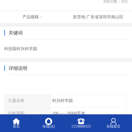
浏览次数：
39
次
产品规格：
发货地:
广东省深圳市南山区
关键词
科技园科兴科学园
详细说明
大厦名称
科兴科学园
出租面积
100——20000平米
面议
168含税
首页
在线QQ
15338860323
在线留言