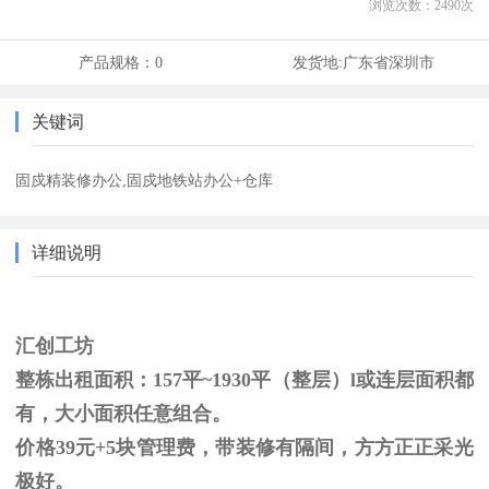
浏览次数：
2490
次
产品规格：
0
发货地:
广东省深圳市
关键词
固戍精装修办公,固戍地铁站办公+仓库
详细说明
汇创工坊
整栋出租面积：157平~1930平（整层
）l或连层面积都
有，大小面积任意组合。
价格39元+5块管理费，带装修有隔间，方方正正采光
极好。