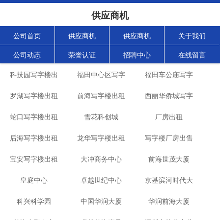
供应商机
公司首页
供应商机
供应商机
关于我们
公司动态
荣誉认证
招聘中心
在线留言
科技园写字楼出
福田中心区写字
福田车公庙写字
罗湖写字楼出租
租
前海写字楼出租
楼出租
西丽华侨城写字
楼出租
蛇口写字楼出租
雪花科创城
厂房出租
楼出租
后海写字楼出租
龙华写字楼出租
写字楼厂房出售
宝安写字楼出租
大冲商务中心
前海世茂大厦
皇庭中心
卓越世纪中心
京基滨河时代大
科兴科学园
中国华润大厦
华润前海大厦
厦