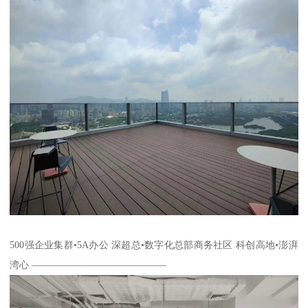
500强企业集群•5A办公 深超总•数字化总部商务社区 科创高地•澎湃
湾心 ——————————————