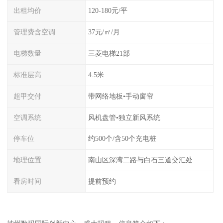
出租均价
120-180元/平
管理费含空调
37元/㎡/月
电梯数量
三菱电梯21部
标准层高
4.5米
超甲交付
带网络地板•手动窗帘
空调系统
风机盘管•独立新风系统
停车位
约500个/含50个充电桩
地理位置
南山区深湾二路与白石三道交汇处
看房时间
提前预约