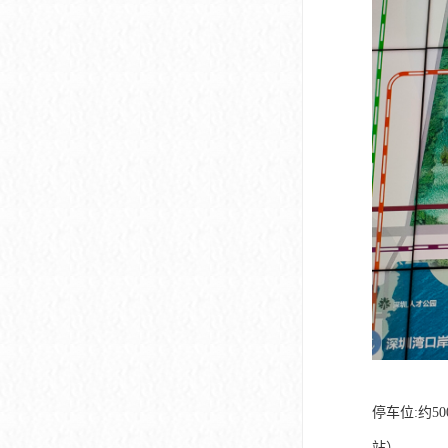
停车位:约5
站） ——