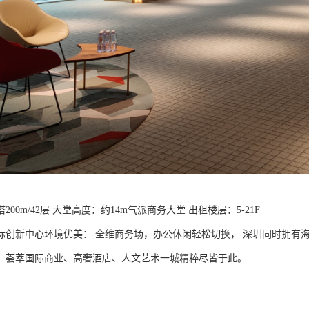
200m/42层 大堂高度：约14m气派商务大堂 出租楼层：5-21F
际创新中心环境优美： 全维商务场，办公休闲轻松切换， 深圳同时拥有
，荟萃国际商业、高奢酒店、人文艺术一城精粹尽皆于此。