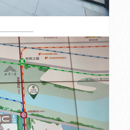
——————————