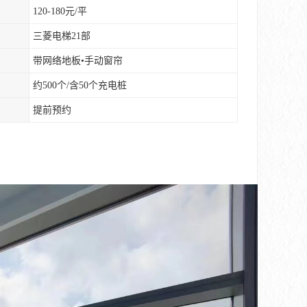
120-180元/平
三菱电梯21部
带网络地板•手动窗帘
约500个/含50个充电桩
提前预约