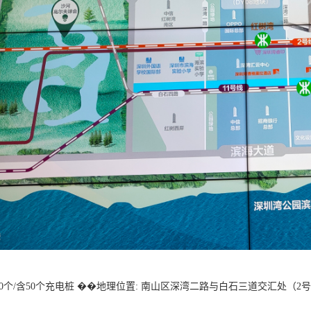
00个/含50个充电桩 ��地理位置: 南山区深湾二路与白石三道交汇处（2号
————————————