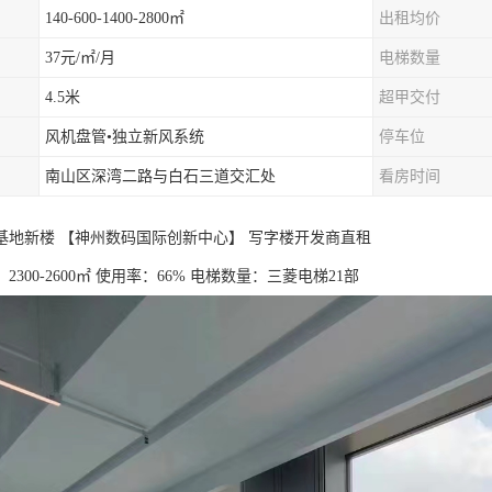
140-600-1400-2800㎡
出租均价
37元/㎡/月
电梯数量
4.5米
超甲交付
风机盘管•独立新风系统
停车位
南山区深湾二路与白石三道交汇处
看房时间
基地新楼 【神州数码国际创新中心】 写字楼开发商直租
2300-2600㎡ 使用率：66% 电梯数量：三菱电梯21部