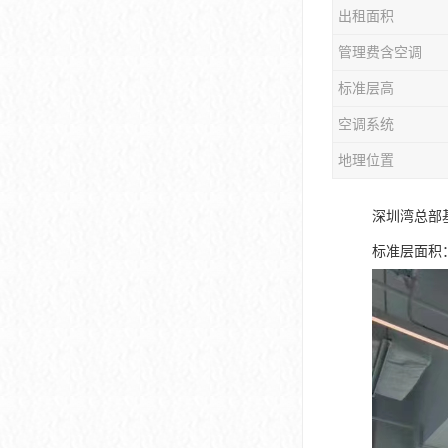
出租面积
大冲商务中心
管理费含空调
前海世茂大厦
标准层高
皇庭中心
空调系统
卓越世纪中心
地理位置
京基滨河时代大厦
深圳湾总部
科兴科学园
标准层面积：
中国华润大厦
华润前海大厦
前海金融中心
卓越前海壹号