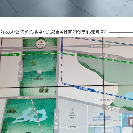
集群•5A办公 深超总•数字化总部商务社区 科创高地•澎湃湾心 ————