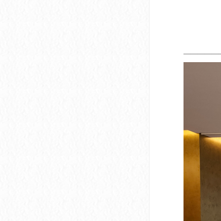
——————