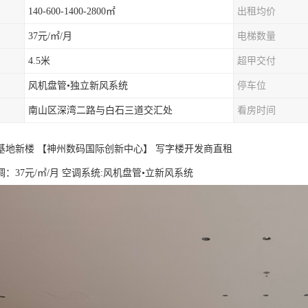
140-600-1400-2800㎡
出租均价
37元/㎡/月
电梯数量
4.5米
超甲交付
风机盘管•独立新风系统
停车位
南山区深湾二路与白石三道交汇处
看房时间
基地新楼 【神州数码国际创新中心】 写字楼开发商直租
：37元/㎡/月 空调系统:风机盘管•立新风系统