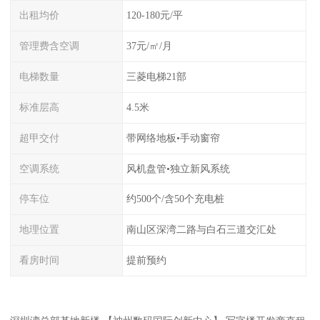
出租均价
120-180元/平
管理费含空调
37元/㎡/月
电梯数量
三菱电梯21部
标准层高
4.5米
超甲交付
带网络地板•手动窗帘
空调系统
风机盘管•独立新风系统
停车位
约500个/含50个充电桩
地理位置
南山区深湾二路与白石三道交汇处
看房时间
提前预约