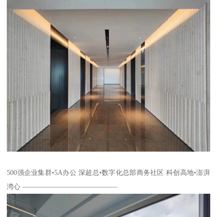
500强企业集群•5A办公 深超总•数字化总部商务社区 科创高地•澎湃
湾心 ——————————————