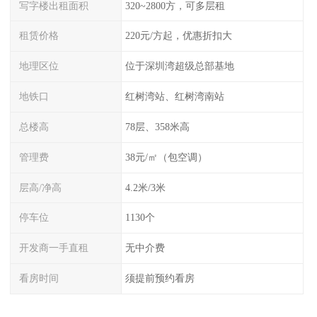
写字楼出租面积
320~2800方，可多层租
租赁价格
220元/方起，优惠折扣大
地理区位
位于深圳湾超级总部基地
地铁口
红树湾站、红树湾南站
总楼高
78层、358米高
管理费
38元/㎡（包空调）
层高/净高
4.2米/3米
停车位
1130个
开发商一手直租
无中介费
看房时间
须提前预约看房