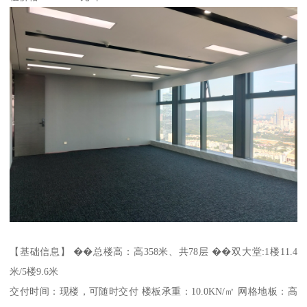
【基础信息】 ��总楼高：高358米、共78层 ��双大堂:1楼11.4
米/5楼9.6米
交付时间：现楼，可随时交付 楼板承重：10.0KN/㎡ 网格地板：高