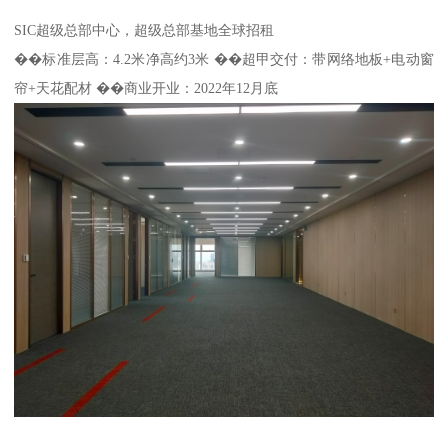
SIC超级总部中心，超级总部基地全球招租
��标准层高：4.2米净高约3米 ��超甲交付：带网络地板+电动窗
帘+天花配材 ��商业开业：2022年12月底