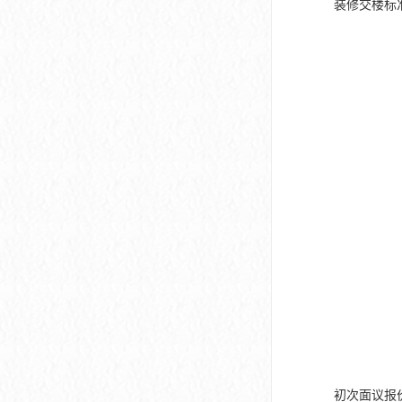
装修交楼标
初次面议报价