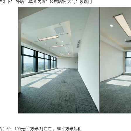
准如下： 外墙：幕墙 内墙：轻质墙板 大门：玻璃门
：60—100元/平方米/月左右 ，50平方米起租