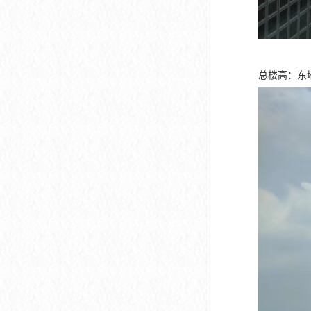
总楼高：东塔