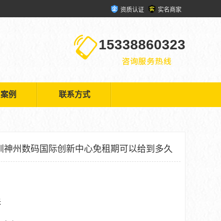
资质认证
实名商家
15338860323
户案例
联系方式
圳神州数码国际创新中心免租期可以给到多久
米