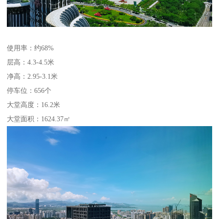
使用率：约68%
层高：4.3-4.5米
净高：2.95-3.1米
停车位：656个
大堂高度：16.2米
大堂面积：1624.37㎡