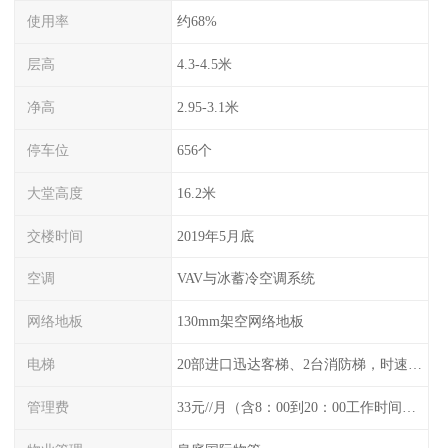
使用率
约68%
层高
4.3-4.5米
净高
2.95-3.1米
停车位
656个
大堂高度
16.2米
交楼时间
2019年5月底
空调
VAV与冰蓄冷空调系统
网络地板
130mm架空网络地板
电梯
20部进口迅达客梯、2台消防梯，时速6m/
管理费
33元//月（含8：00到20：00工作时间空调）