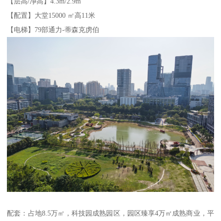
【层高/净高】4.3m/2.9m
【配置】大堂15000 ㎡高11米
【电梯】79部通力-蒂森克虏伯
配套：占地8.5万㎡，科技园成熟园区，园区臻享4万㎡成熟商业，平