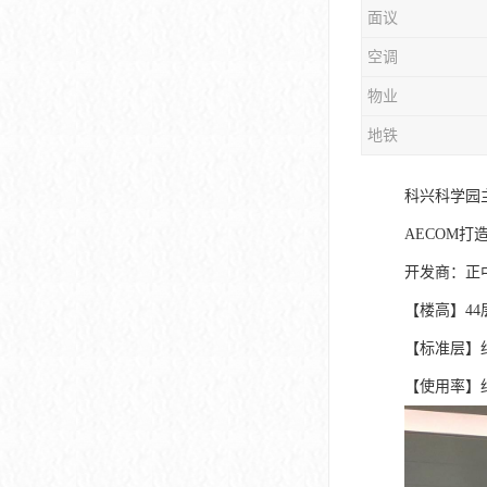
面议
大冲商务中心
空调
前海世茂大厦
物业
皇庭中心
地铁
卓越世纪中心
科兴科学园
京基滨河时代大厦
AECOM打
科兴科学园
开发商：正
中国华润大厦
【楼高】44层
【标准层】约3
华润前海大厦
【使用率】约
前海金融中心
卓越前海壹号