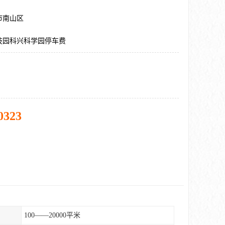
市南山区
技园科兴科学园停车费
0323
100——20000平米