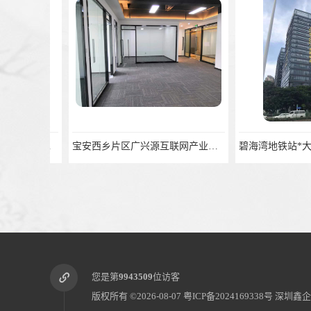
宝安西乡片区广兴源互联网产业基地精装修写字楼办公
您是第
9943509
位访客
版权所有 ©2026-08-07
粤ICP备2024169338号
深圳鑫企