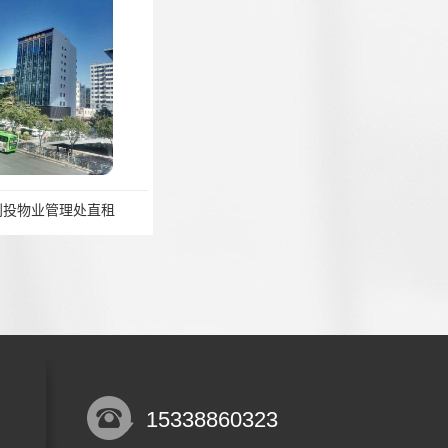
物业管理处直租
摩斯创投管理处
15338860323