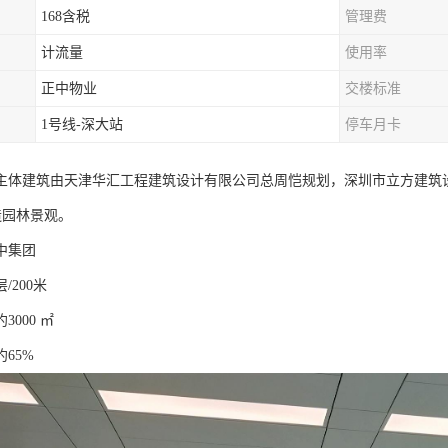
168含税
管理费
计流量
使用率
正中物业
交楼标准
1号线-深大站
停车月卡
主体建筑由天津华汇工程建筑设计有限公司总周恺规划，深圳市立方建筑
造园林景观。
中集团
/200米
000 ㎡
65%