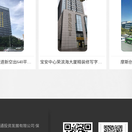
碧海湾地铁站*大道新空出640平，精装修带部分家私
宝安中心荣滨海大厦精装修写字楼553平，领包入住
摩斯创投
通投资发展有限公司
保