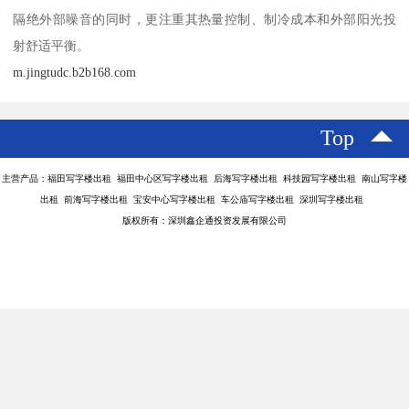
隔绝外部噪音的同时，更注重其热量控制、制冷成本和外部阳光投
射舒适平衡。
m.jingtudc.b2b168.com
Top
主营产品：福田写字楼出租 福田中心区写字楼出租 后海写字楼出租 科技园写字楼出租 南山写字楼
出租 前海写字楼出租 宝安中心写字楼出租 车公庙写字楼出租 深圳写字楼出租
版权所有：深圳鑫企通投资发展有限公司