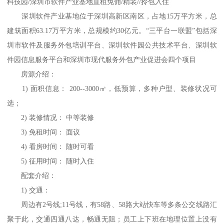
科技园/深圳市软件产业基地直租免佣/精装//拎包入住
深圳软件产业基地位于深圳高新区南区，占地15万平方米，总
建筑面积63.17万平方米，总规模约30亿元。“三平台一联盟”包括深
圳市软件及服务外包培训平台、深圳软件园公共技术平台、深圳软
件园信息服务平台和深圳市现代服务外包产业促进会四个项目
房源介绍：
1) 面积信息： 200--3000㎡，低预算，多种户型、装修状况可
选；
2) 装修情况： 中等装修
3) 免租时间： 面议
4) 看房时间： 随时可看
5) 征用时间： 随时入住
配套介绍：
1) 交通：
周边有2号线;11号线，有58路、58路大站快车等多条公交线路汇
聚于此，交通四通八达，畅通无阻；员工上下班在地理位置上没有