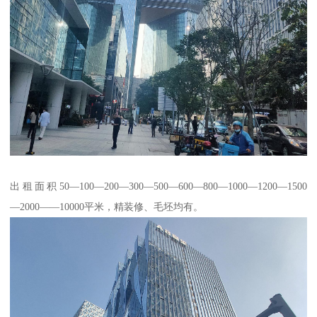
出租面积50—100—200—300—500—600—800—1000—1200—1500
—2000——10000平米，精装修、毛坯均有。