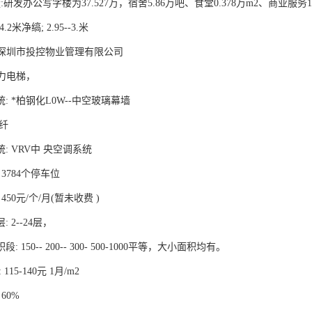
研发办公写字楼为37.527万，宿舍5.86万吧、食堂0.378万m2、商业服务1.
.2米净缟; 2.95--3.米
:深圳市投控物业管理有限公司
通力电梯，
统: *柏钢化L0W--中空玻璃幕墙
光纤
统: VRV中 央空调系统
 3784个停车位
 450元/个/月(暂未收费 )
 2--24层，
: 150-- 200-- 300- 500-1000平等，大小面积均有。
115-140元 1月/m2
60%