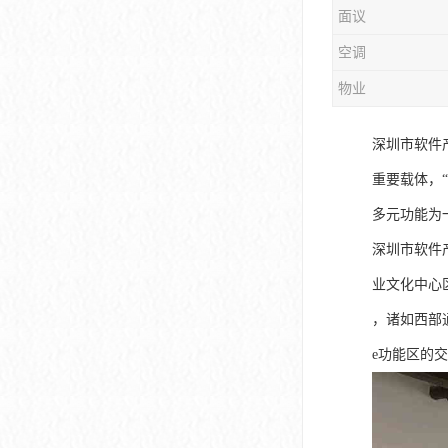
面议
大冲商务中心
空调
前海世茂大厦
物业
皇庭中心
深圳市软件
卓越世纪中心
重要载体，
京基滨河时代大厦
多元功能为
科兴科学园
深圳市软件
中国华润大厦
业文化中心
，诸如西部
华润前海大厦
e功能区的
前海金融中心
卓越前海壹号