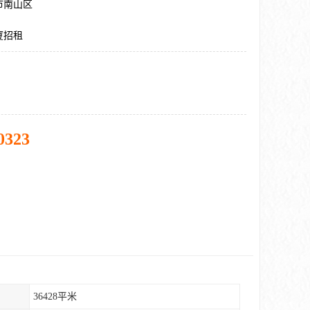
市南山区
厦招租
0323
36428平米