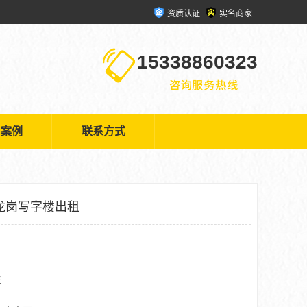
资质认证
实名商家
15338860323
户案例
联系方式
龙岗写字楼出租
米