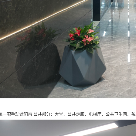
统一配手动遮阳帘 公共部分：大堂、公共走廊、电梯厅、公共卫生间、