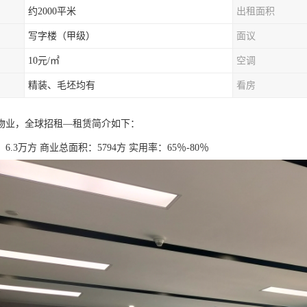
约2000平米
出租面积
写字楼（甲级）
面议
10元/㎡
空调
精装、毛坯均有
看房
物业，全球招租—租赁简介如下：
6.3万方 商业总面积：5794方 实用率：65％-80％