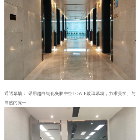
通透幕墙： 采用超白钢化夹胶中空LOW-E玻璃幕墙，力求美学、与
自然的统一