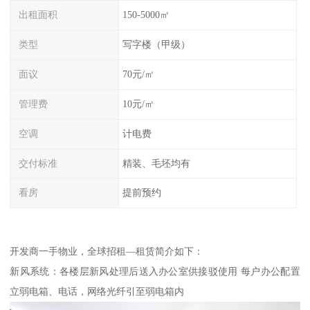
出租面积
150-5000㎡
类型
写字楼（甲级）
面议
70元/㎡
管理费
10元/㎡
空调
计电费
交付标准
精装、毛坯均有
看房
提前预约
开发商一手物业，全球招租—租赁简介如下：
新风系统：各楼层新风处理后送入办公室供接驳使用 每户办公配置
立弱电箱、电话，网络光纤引至弱电箱内