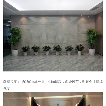
奢阔尺度： 约2500m标准层，4.1m层高，名企风范，彰显企业阔绰
气度