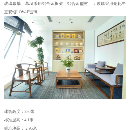
玻璃幕墙：幕墙采用铝合金框架、铝合金型材、；玻璃采用钢化中
空双银LOW-E玻璃
建筑高度：280米
标准层高：4.1米
标准净高： 2.95米