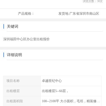
浏览次数：
30
次
产品规格：
发货地:
广东省深圳市南山区
关键词
深圳福田中心区办公室出租报价
详细说明
项目名称
卓越世纪中心
出租楼层
出租楼层5--66层，
出租面积段
100--2100平 大小面积，毛坯，精装修均有