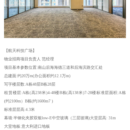
【航天科技广场】
物业招商项目负责人 范经理
项目基本参数位置:南山后海海德三道和后海滨路交汇处
总建面:约20万m(办公面积约12.1万m)
写字楼层数:A栋48层B栋28层
租赁楼层:A栋(高238米)4-48楼B栋(高138米)7-28楼标准层面积:A栋
(约2100m）B栋(约1600m7 )
标准层层高:4.3米
幕墙:半钢化夹胶双银low-E中空玻璃（三层玻璃)大堂层高: 31m
大堂地板:意大利进口地板