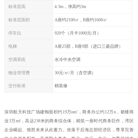
标准层高
4.3m，净高约3m
标准层面积
A座约2100㎡ , B座约1600㎡
停车位
920个（月卡1000元/月）
电梯
A座25部，B座9部（进口三菱品牌）
空调系统
水冷中央空调
物业管理费
30元/㎡/月（含空调）
交付标准
精装修
深圳航天科技广场建蜘面积约19万nm'，商务办公约12万n，裙楼商
业3万mf，高达238米的商务综合体，精筑一座时代商务巨作，湾区
企业崛起、致胜未来从此蓄力。坐落于后海总部经济区，尊享完善