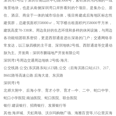
深圳湾1号位于深圳市南山区中心路3008号，紧邻深圳湾内湖的一线
海景地块，也是从南侧深圳湾口岸所看到的个项目。是集办公、居
住、酒店、商业于一体的城市综合体，项目将建成后海地区标志性
建筑群，总建筑面积358000㎡，写字楼出租面积约358000平方米，
建筑高度70-338米。周边良好的生态环境和多样的休闲设施，与周边
各功能组团联系密切，更是西部通道进出深港的门户；交通网络非
常发达，以三纵四横的主干道、深圳地铁2号线、西部通道等交通动
脉为主。开发商：深圳市鹏瑞地产开发有限公司
深圳湾1号周边交通周边地铁:2号线-海月;
公交线路:公交(东滨路东站)123路;公交（后海滨路口站)123、217、
B602路等高速公路:后海大道、东滨路
深圳湾1号
北师大附中、后海小学、育才小学、育才—中、二中、蛇口中学、
蛇口小学医院:南油医院、蛇口医院、联合医院
银行:建设银行、招商银行、发展银行等
其他:海岸城、天虹商场、沃尔玛购物广场、海雅百货等,15公里滨海