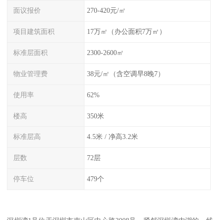
面议报价
270-420元/㎡
项目建筑面积
17万㎡（办公面积7万㎡）
标准层面积
2300-2600㎡
物业管理费
38元/㎡（含空调早8晚7）
使用率
62%
楼高
350米
标准层高
4.5米 / 净高3.2米
层数
72层
停车位
479个