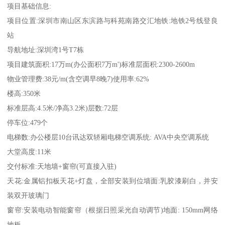
项目基础信息:
项目位置:深圳市南山区东滨路与科苑南路交汇地铁:地铁2号线登良
站
导航地址:深圳湾1号T7栋
项目建筑面积:17万m(办公面积7万m')标准层面积:2300-2600m
物业管理费:38元/m(含空调早8晚7)使用率:62%
楼高:350米
标准层高:4.5米/净高3.2米)层数:72层
停车位:479个
电梯数:办公楼层10台讯达双轿厢电梯空调系统: AVA中央空调系统
大堂高度:11米
交付标准:天地墙+窗帘(可直接入驻)
天花:金属铝扣板天花+灯盘，全部安装到位墙面:乳胶漆刷白，并安
装双开玻璃门
窗帘:安装电动智能窗帘（根据日照采光自动调节)地面: 150mm网络
地板