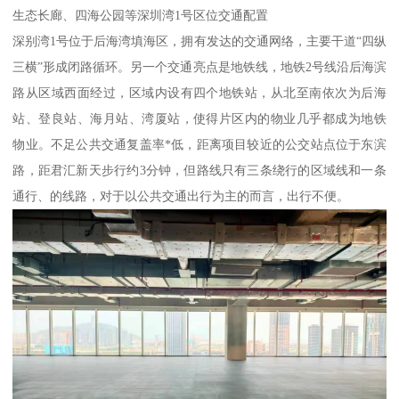
生态长廊、四海公园等深圳湾1号区位交通配置
深别湾1号位于后海湾填海区，拥有发达的交通网络，主要干道“四纵
三横”形成闭路循环。另一个交通亮点是地铁线，地铁2号线沿后海滨
路从区域西面经过，区域内设有四个地铁站，从北至南依次为后海
站、登良站、海月站、湾厦站，使得片区内的物业几乎都成为地铁
物业。不足公共交通复盖率*低，距离项目较近的公交站点位于东滨
路，距君汇新天步行约3分钟，但路线只有三条绕行的区域线和一条
通行、的线路，对于以公共交通出行为主的而言，出行不便。