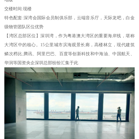
交楼时间:现楼
特色配套:深湾会国际会员制俱乐部，云端音乐厅，天际龙吧，白金
级物管团队区位优势
【湾区总部区位】深圳湾，作为粤港澳大湾区的重要海岸线，堪称
大湾区中的核心。15公里城市滨海观景长廊，高楼林立，现代建筑
鳞次栉比;腾讯、阿里巴巴、百度等创新科技和中海油、中国航天、
华润等国资央企深圳总部纷纷汇集于此