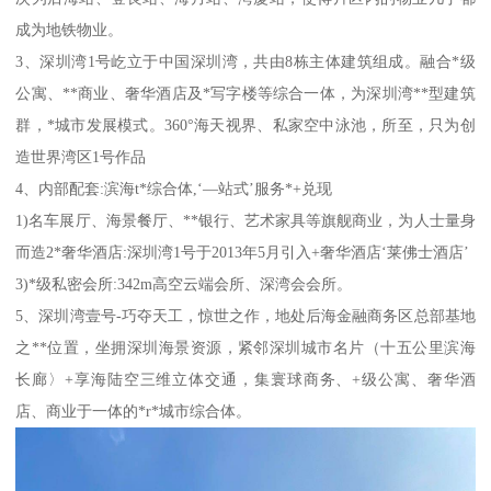
成为地铁物业。
3、深圳湾1号屹立于中国深圳湾，共由8栋主体建筑组成。融合*级
公寓、**商业、奢华酒店及*写字楼等综合一体，为深圳湾**型建筑
群，*城市发展模式。360°海天视界、私家空中泳池，所至，只为创
造世界湾区1号作品
4、内部配套:滨海t*综合体,‘—站式’服务*+兑现
1)名车展厅、海景餐厅、**银行、艺术家具等旗舰商业，为人士量身
而造2*奢华酒店:深圳湾1号于2013年5月引入+奢华酒店‘莱佛士酒店’
3)*级私密会所:342m高空云端会所、深湾会会所。
5、深圳湾壹号-巧夺天工，惊世之作，地处后海金融商务区总部基地
之**位置，坐拥深圳海景资源，紧邻深圳城市名片（十五公里滨海
长廊〉+享海陆空三维立体交通，集寰球商务、+级公寓、奢华酒
店、商业于一体的*r*城市综合体。