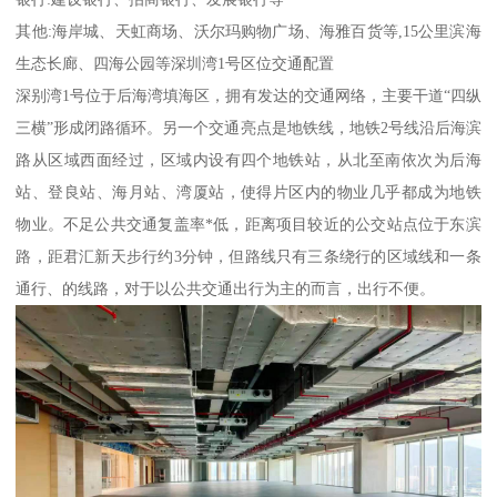
其他:海岸城、天虹商场、沃尔玛购物广场、海雅百货等,15公里滨海
生态长廊、四海公园等深圳湾1号区位交通配置
深别湾1号位于后海湾填海区，拥有发达的交通网络，主要干道“四纵
三横”形成闭路循环。另一个交通亮点是地铁线，地铁2号线沿后海滨
路从区域西面经过，区域内设有四个地铁站，从北至南依次为后海
站、登良站、海月站、湾厦站，使得片区内的物业几乎都成为地铁
物业。不足公共交通复盖率*低，距离项目较近的公交站点位于东滨
路，距君汇新天步行约3分钟，但路线只有三条绕行的区域线和一条
通行、的线路，对于以公共交通出行为主的而言，出行不便。