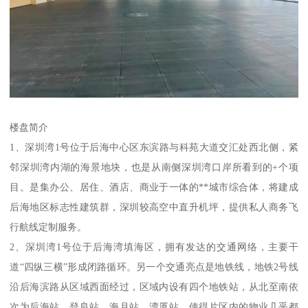
楼盘简介
1、深圳湾1号位于后海中心区东滨路与科苑大道交汇处西北侧，紧
邻深圳湾内湖的海景地块，也是从南侧深圳湾口岸所看到的+个项
目。是集办公、居住、酒店、商业于一体的**城市综合体，将建成
后海地区标志性建筑群，深圳较高空中直升机坪，提供私人商务飞
行航线定制服务。
2、深圳湾1号位于后海湾填海区，拥有发达的交通网络，主要干
道“四纵三横”形成闭路循环。另一个交通亮点是地铁线，地铁2号线
沿后海滨路从区域西面经过，区域内设有四个地铁站，从北至南依
次为后海站、登良站、海月站、湾厦站，使得片区内的物业几乎都