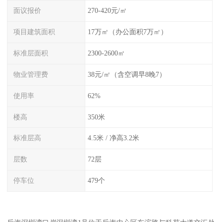
面议报价
270-420元/㎡
项目建筑面积
17万㎡（办公面积7万㎡）
标准层面积
2300-2600㎡
物业管理费
38元/㎡（含空调早8晚7）
使用率
62%
楼高
350米
标准层高
4.5米 / 净高3.2米
层数
72层
停车位
479个