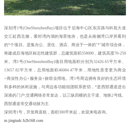
深别湾1号(OneShenzhenBay)项目位于后海中心区东滨路与科苑大道
交汇处西北侧，紧邻湾内湖的海景地块，也是从南侧湾口岸所看到
的*个项目。是集办公、居住、酒店、商业于一体的"*"城市综合体，
将建成后海地区标志性建筑群，总建筑面积358000，建筑高度70-250
米。湾1号(OneShenzhenBay)项目用地面积分别为32426.65平方米、
13657.82平方米，总用地面积46084.47平米，用地性质变更为商业
+商业性办公+服务业+旅馆业用地。湾1号周边拥有良好的生态环境
和多样的休闲设施，与周边各功能组团联系密切，*是西部通道进出
深港的门户;交通网络非常发达，以三纵四横的主干道、地铁2号线、
西部通道等交通动脉为主.
深圳湾1号，开发商直租，面积300平米起，欢迎来电咨询。
m.jingtudc.b2b168.com