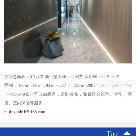
办公总面积：6.3万方 商业总面积：5794方 实用率：65％-80％
面积：100㎡-156㎡-183㎡－222㎡ -251㎡-288㎡-341㎡-398㎡-407
㎡-498㎡-845㎡可自由组合，定制装修，免费送会议室、停车、酒
店、室内保洁等服务。
m.jingtudc.b2b168.com
Top