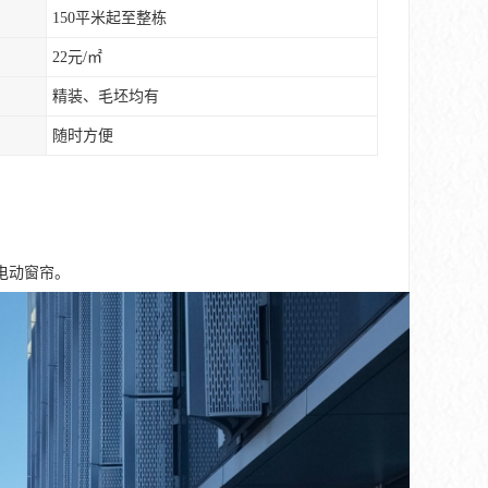
150平米起至整栋
22元/㎡
精装、毛坯均有
随时方便
电动窗帘。