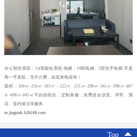
办公智控系统：5A智能化系统 电梯：18部电梯、2部扶手电梯 开发
商一手直租，无中介费，欢迎来电咨询！
面积：100㎡-156㎡-183㎡－222㎡ -251㎡-288㎡-341㎡-398㎡-407
㎡-498㎡-845㎡可自由组合，定制装修，免费送会议室、停车、酒
店、室内保洁等服务。
m.jingtudc.b2b168.com
Top