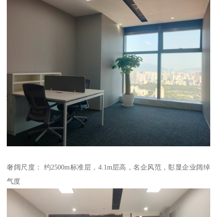
奢阔尺度： 约2500m标准层，4.1m层高，名企风范，彰显企业阔绰
气度