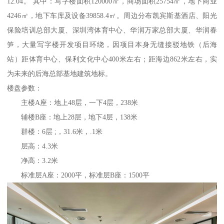
12.04。 其中：写字楼面积120000㎡，商场面积25754㎡，地下商业
4246㎡，地下车库及设备39858.4㎡。周边分布凯宾斯基酒店、阳光
保险培训总部大厦、深圳湾体育中心、华润万家总部大厦、华润春
笋，大量写字楼开发项目环绕，因项目本身无缝接驳地铁（后海
站）距体育中心、保利文化中心400米左右；距海边862米左右，实
为未来的后海总部基地建筑地标。
楼盘参数：
主楼A座：地上48层，一下4层，238米
辅楼B座：地上28层，地下4层，138米
群楼：6层 ;，31.6米，.1米
层高：4.3米
净高：3.2米
标准层A座：2000平，标准层B座：1500平