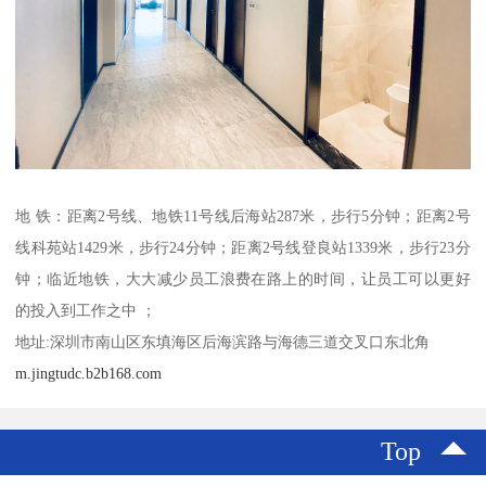
地 铁：距离2号线、地铁11号线后海站287米，步行5分钟；距离2号
线科苑站1429米，步行24分钟；距离2号线登良站1339米，步行23分
钟；临近地铁，大大减少员工浪费在路上的时间，让员工可以更好
的投入到工作之中 ；
地址:深圳市南山区东填海区后海滨路与海德三道交叉口东北角
m.jingtudc.b2b168.com
Top