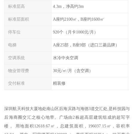
标准层高
4.3m，净高约3m
标准层面积
A座约2100㎡ , B座约1600㎡
停车位
920个（月卡1000元/月）
电梯
A座25部，B座9部（进口三菱品牌）
空调系统
水冷中央空调
物业管理费
30元/㎡/月（含空调）
交付标准
精装修
深圳航天科技大厦地处南山区后海滨路与海德3道交汇处,是科技园与
后海商圈交汇之核心地带。广场由2栋超高层建筑组成的超写字
楼， 用地面积12618.67㎡，总建筑面积，196037.15㎡，容积率