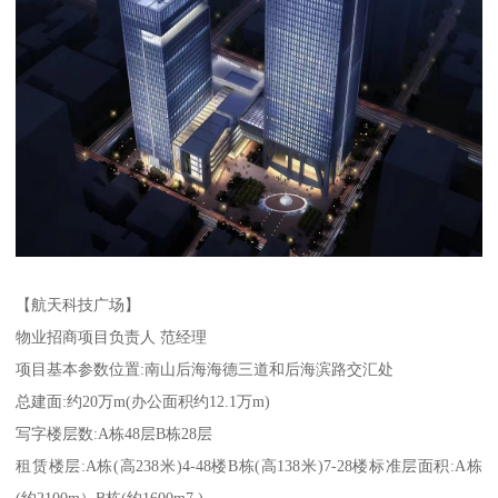
【航天科技广场】
物业招商项目负责人 范经理
项目基本参数位置:南山后海海德三道和后海滨路交汇处
总建面:约20万m(办公面积约12.1万m)
写字楼层数:A栋48层B栋28层
租赁楼层:A栋(高238米)4-48楼B栋(高138米)7-28楼标准层面积:A栋