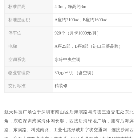
标准层高
4.3m，净高约3m
标准层面积
A座约2100㎡ , B座约1600㎡
停车位
920个（月卡1000元/月）
电梯
A座25部，B座9部（进口三菱品牌）
空调系统
水冷中央空调
物业管理费
30元/㎡/月（含空调）
交付标准
精装修
航天科技广场位于深圳市南山区后海演路与海德三道交汇处东北
角，东临深圳湾滨海休闲长廓，西接后海绿地广场，拥有后海滨
路、东滨路、科苑南路、工业七路形成井字状交通网，连接沙河西