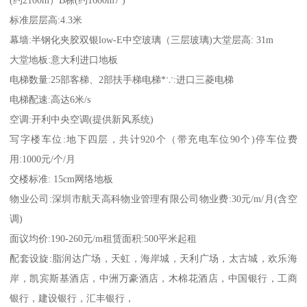
(约2100m）B栋(约1600m7 )
标准层层高:4.3米
幕墙:半钢化夹胶双银low-E中空玻璃（三层玻璃)大堂层高: 31m
大堂地板:意大利进口地板
电梯数量:25部客梯、2部扶手梯电梯*∵:进口三菱电梯
电梯配速:高达6米/s
空调:开利中央空调(提供新风系统)
写字楼车位:地下四层，共计920个（带充电车位90个)停车位费
用:1000元/个/月
交楼标准: 15cm网络地板
物业公司:深圳市航天高科物业管理有限公司物业费:30元/m/月(含空
调)
面议均价:190-260元/m租赁面积:500平米起租
配套设旋:脂润达广场，天虹，海岸城，天利广场，太古城，欢乐海
岸，凯宾斯基酒店，中洲万豪酒店，木棉花酒店，中国银行，工商
银行，建设银行，汇丰银行，