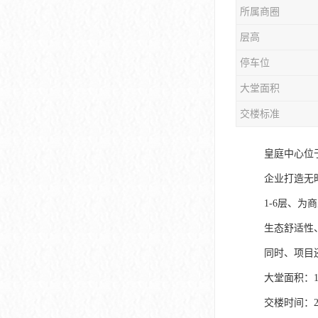
所属商圈
大冲商务中心
层高
前海世茂大厦
停车位
皇庭中心
大堂面积
卓越世纪中心
交楼标准
京基滨河时代大厦
皇庭中心位
科兴科学园
企业打造无
中国华润大厦
1-6层、
生态舒适性
华润前海大厦
同时、项目
前海金融中心
大堂面积：16
卓越前海壹号
交楼时间：2