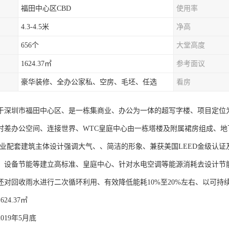
福田中心区CBD
使用率
4.3-4.5米
净高
656个
大堂高度
1624.37㎡
参考面议
豪华装修、全办公家私、空房、毛坯、任选
看房
于深圳市福田中心区、是一栋集商业、办公为一体的超写字楼、项目定位
时差办公空间、连接世界、WTC皇庭中心由一栋塔楼及附属裙房组成、地下4
为商业配套建筑主体设计强调大气、、简洁的形象、兼获美国LEED金级认
、设备节能等建立高标准、皇庭中心、针对水电空调等能源消耗去设计节
还对回收雨水进行二次循环利用、有效降低能耗10%至20%左右、以可持
24.37㎡
019年5月底