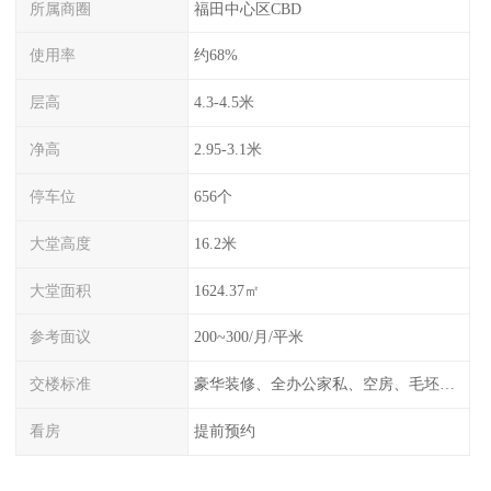
所属商圈
福田中心区CBD
使用率
约68%
层高
4.3-4.5米
净高
2.95-3.1米
停车位
656个
大堂高度
16.2米
大堂面积
1624.37㎡
参考面议
200~300/月/平米
交楼标准
豪华装修、全办公家私、空房、毛坯、任选
看房
提前预约