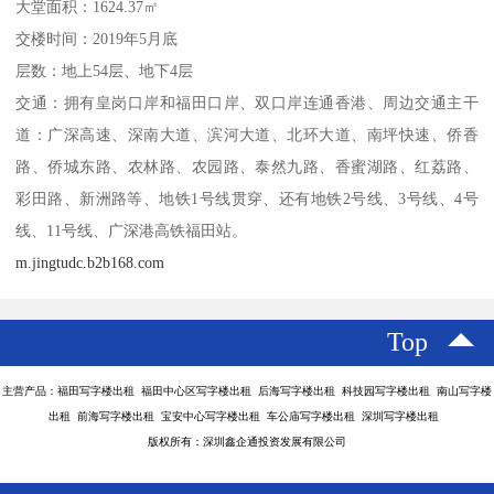
大堂面积：1624.37㎡
交楼时间：2019年5月底
层数：地上54层、地下4层
交通：拥有皇岗口岸和福田口岸、双口岸连通香港、周边交通主干
道：广深高速、深南大道、滨河大道、北环大道、南坪快速、侨香
路、侨城东路、农林路、农园路、泰然九路、香蜜湖路、红荔路、
彩田路、新洲路等、地铁1号线贯穿、还有地铁2号线、3号线、4号
线、11号线、广深港高铁福田站。
m.jingtudc.b2b168.com
Top
主营产品：福田写字楼出租 福田中心区写字楼出租 后海写字楼出租 科技园写字楼出租 南山写字楼
出租 前海写字楼出租 宝安中心写字楼出租 车公庙写字楼出租 深圳写字楼出租
版权所有：深圳鑫企通投资发展有限公司