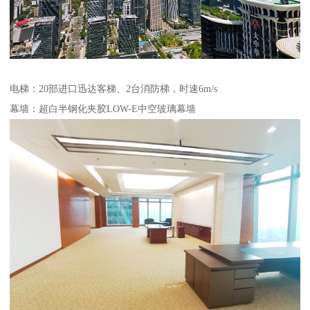
电梯：20部进口迅达客梯、2台消防梯，时速6m/s
幕墙：超白半钢化夹胶LOW-E中空玻璃幕墙