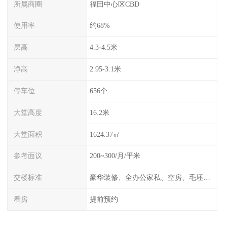
所属商圈
福田中心区CBD
使用率
约68%
层高
4.3-4.5米
净高
2.95-3.1米
停车位
656个
大堂高度
16.2米
大堂面积
1624.37㎡
参考面议
200~300/月/平米
交楼标准
豪华装修、全办公家私、空房、毛坯、任选
看房
提前预约