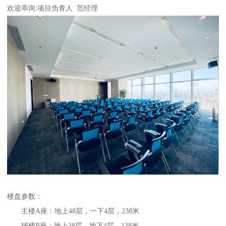
欢迎乖询:项目负青人 范经理
楼盘参数：
主楼A座：地上48层，一下4层，238米
辅楼B座：地上28层，地下4层，138米