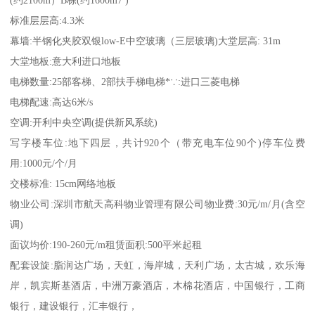
(约2100m）B栋(约1600m7 )
标准层层高:4.3米
幕墙:半钢化夹胶双银low-E中空玻璃（三层玻璃)大堂层高: 31m
大堂地板:意大利进口地板
电梯数量:25部客梯、2部扶手梯电梯*∵:进口三菱电梯
电梯配速:高达6米/s
空调:开利中央空调(提供新风系统)
写字楼车位:地下四层，共计920个（带充电车位90个)停车位费
用:1000元/个/月
交楼标准: 15cm网络地板
物业公司:深圳市航天高科物业管理有限公司物业费:30元/m/月(含空
调)
面议均价:190-260元/m租赁面积:500平米起租
配套设旋:脂润达广场，天虹，海岸城，天利广场，太古城，欢乐海
岸，凯宾斯基酒店，中洲万豪酒店，木棉花酒店，中国银行，工商
银行，建设银行，汇丰银行，