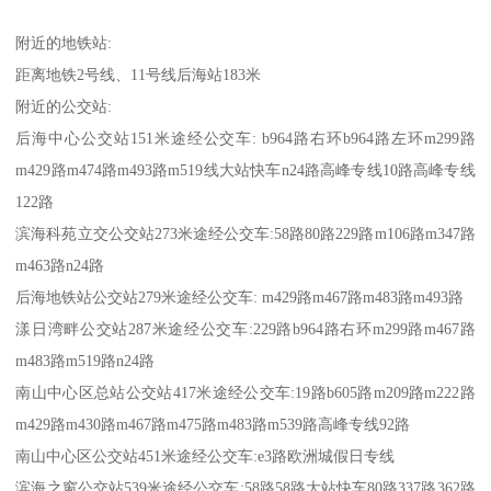
附近的地铁站:
距离地铁2号线、11号线后海站183米
附近的公交站:
后海中心公交站151米途经公交车: b964路右环b964路左环m299路
m429路m474路m493路m519线大站快车n24路高峰专线10路高峰专线
122路
滨海科苑立交公交站273米途经公交车:58路80路229路m106路m347路
m463路n24路
后海地铁站公交站279米途经公交车: m429路m467路m483路m493路
漾日湾畔公交站287米途经公交车:229路b964路右环m299路m467路
m483路m519路n24路
南山中心区总站公交站417米途经公交车:19路b605路m209路m222路
m429路m430路m467路m475路m483路m539路高峰专线92路
南山中心区公交站451米途经公交车:e3路欧洲城假日专线
滨海之窗公交站539米途经公交车:58路58路大站快车80路337路362路