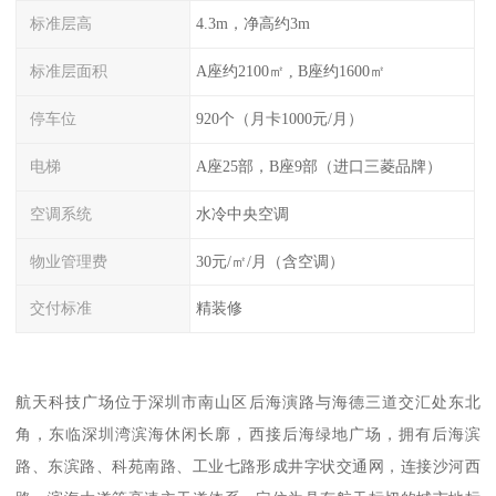
标准层高
4.3m，净高约3m
标准层面积
A座约2100㎡ , B座约1600㎡
停车位
920个（月卡1000元/月）
电梯
A座25部，B座9部（进口三菱品牌）
空调系统
水冷中央空调
物业管理费
30元/㎡/月（含空调）
交付标准
精装修
航天科技广场位于深圳市南山区后海演路与海德三道交汇处东北
角，东临深圳湾滨海休闲长廓，西接后海绿地广场，拥有后海滨
路、东滨路、科苑南路、工业七路形成井字状交通网，连接沙河西