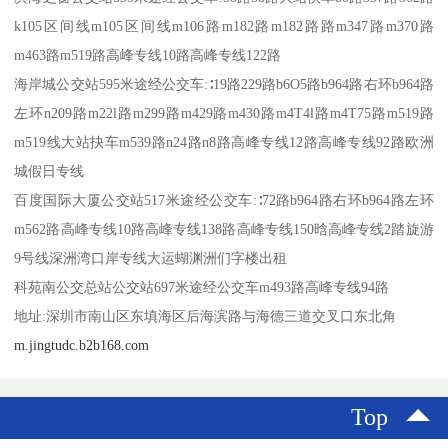
k105区间线m105区间线m106路m182路m182路路m347路m370路
m463路m519路高峰专线10路高峰专线122路
海岸城公交站595米途经公交车:∶19路229路b6O5路b964路右环b964路
左环n209路m22l路m299路m429路m430路m4T4l路m4T75路m519路
m519线大站抉车m539路n24路n8路高峰专线12路高峰专线92路欧洲
城假日专线
百度国际大厦公交站517米途经公交车:∶72路b964路右环b964路左环
m562路高峰专线10路高峰专线138路高峰专线150晗高峰专线2踏旋游
9号线深洲湾口岸专线大运蝴渊洲们字楼出租
科苑南公交总站公交站697米途经公交车m493路高峰专线94路
地址:深圳市南山区东填海区后海滨路与海德三道交叉口东北角
m.jingtudc.b2b168.com
Top