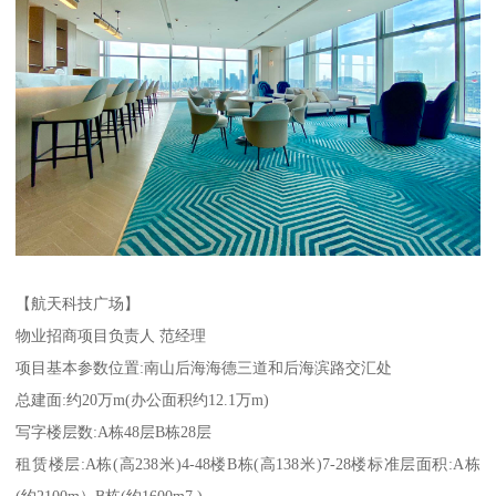
【航天科技广场】
物业招商项目负责人 范经理
项目基本参数位置:南山后海海德三道和后海滨路交汇处
总建面:约20万m(办公面积约12.1万m)
写字楼层数:A栋48层B栋28层
租赁楼层:A栋(高238米)4-48楼B栋(高138米)7-28楼标准层面积:A栋