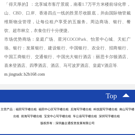
「得天厚的】：北享城市客厅景观，南看1.7万平方米楼前绿化带，
山、CBD、口岸、香港四点一线的胜景尽收眼底，并由国际物管戴
维斯物业管理，让每位租户享受的五服务。周边商场、银行、餐
饮、超市林立，衣食住行十分便捷。
市场优势商场：皇庭广场、星河COCOPark、怡景中心城、天虹广
场。银行：发展银行、建设银行、中国银行、农业行、招商银行、
中国工商银行、交通银行、中国光大银行酒店：丽思卡尔顿酒店、
喜来登酒店、四季酒店、酒店、马可波罗酒店、皇庭V酒店等.
m.jingtudc.b2b168.com
Top
主营产品：福田写字楼出租 福田中心区写字楼出租 后海写字楼出租 科技园写字楼出租 南山写字楼
出租 前海写字楼出租 宝安中心写字楼出租 车公庙写字楼出租 深圳写字楼出租
版权所有：深圳鑫企通投资发展有限公司