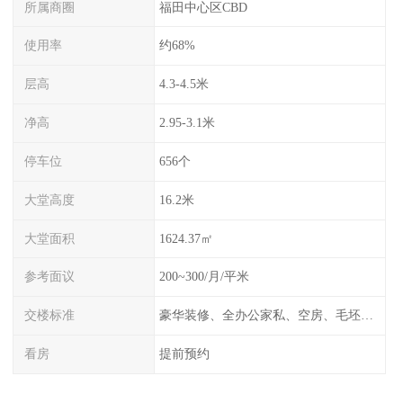
所属商圈
福田中心区CBD
使用率
约68%
层高
4.3-4.5米
净高
2.95-3.1米
停车位
656个
大堂高度
16.2米
大堂面积
1624.37㎡
参考面议
200~300/月/平米
交楼标准
豪华装修、全办公家私、空房、毛坯、任选
看房
提前预约