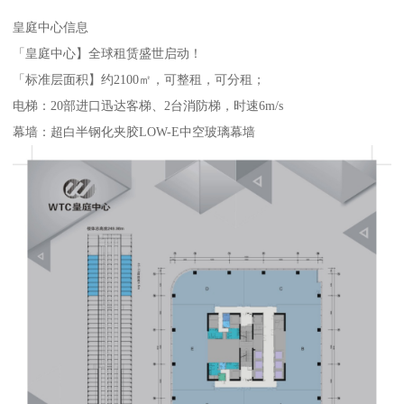
皇庭中心信息
「皇庭中心】全球租赁盛世启动！
「标准层面积】约2100㎡，可整租，可分租；
电梯：20部进口迅达客梯、2台消防梯，时速6m/s
幕墙：超白半钢化夹胶LOW-E中空玻璃幕墙