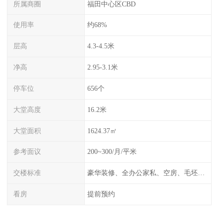
所属商圈
福田中心区CBD
使用率
约68%
层高
4.3-4.5米
净高
2.95-3.1米
停车位
656个
大堂高度
16.2米
大堂面积
1624.37㎡
参考面议
200~300/月/平米
交楼标准
豪华装修、全办公家私、空房、毛坯、任选
看房
提前预约