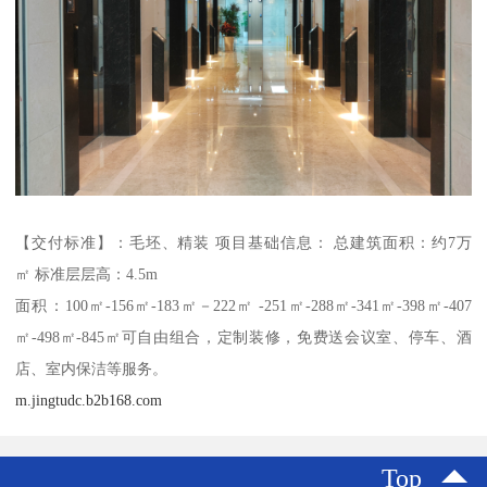
【交付标准】：毛坯、精装 项目基础信息： 总建筑面积：约7万
㎡ 标准层层高：4.5m
面积：100㎡-156㎡-183㎡－222㎡ -251㎡-288㎡-341㎡-398㎡-407
㎡-498㎡-845㎡可自由组合，定制装修，免费送会议室、停车、酒
店、室内保洁等服务。
m.jingtudc.b2b168.com
Top