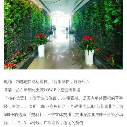
电梯：20部进口迅达客梯、2台消防梯，时速6m/s
幕墙：超白半钢化夹胶LOW-E中空玻璃幕墙
「核心位置】：位于轴心位置，360度视域。是国内单体面积的写字
楼，容纳、、会所、商业商务组合，号码中国CBD“劳斯莱斯”，为
500强的选择;「交利】：三维立体交通，贯通深港澳与珠三角经济动
脉，1、2、3、4号线，广深高铁，连同的价值;