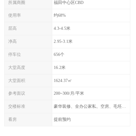
所属商圈
福田中心区CBD
使用率
约68%
层高
4.3-4.5米
净高
2.95-3.1米
停车位
656个
大堂高度
16.2米
大堂面积
1624.37㎡
参考面议
200~300/月/平米
交楼标准
豪华装修、全办公家私、空房、毛坯、任选
看房
提前预约