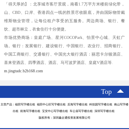
「得天厚的】：北享城市客厅景观，南看1.7万平方米楼前绿化带，
山、CBD、口岸、香港四点一线的胜景尽收眼底，并由国际物管戴
维斯物业管理，让每位租户享受的五服务。周边商场、银行、餐
饮、超市林立，衣食住行十分便捷。
市场优势商场：皇庭广场、星河COCOPark、怡景中心城、天虹广
场。银行：发展银行、建设银行、中国银行、农业行、招商银行、
中国工商银行、交通银行、中国光大银行酒店：丽思卡尔顿酒店、
喜来登酒店、四季酒店、酒店、马可波罗酒店、皇庭V酒店等.
m.jingtudc.b2b168.com
Top
主营产品：福田写字楼出租 福田中心区写字楼出租 后海写字楼出租 科技园写字楼出租 南山写字楼
出租 前海写字楼出租 宝安中心写字楼出租 车公庙写字楼出租 深圳写字楼出租
版权所有：深圳鑫企通投资发展有限公司