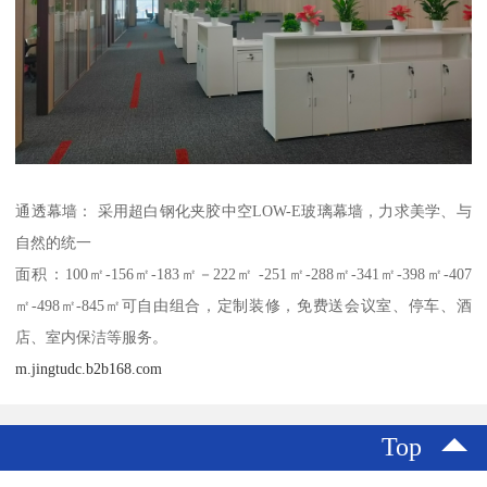
通透幕墙： 采用超白钢化夹胶中空LOW-E玻璃幕墙，力求美学、与
自然的统一
面积：100㎡-156㎡-183㎡－222㎡ -251㎡-288㎡-341㎡-398㎡-407
㎡-498㎡-845㎡可自由组合，定制装修，免费送会议室、停车、酒
店、室内保洁等服务。
m.jingtudc.b2b168.com
Top