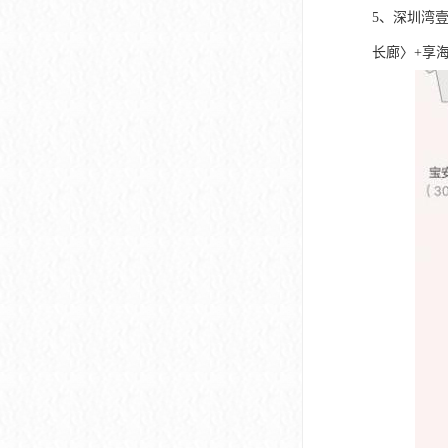
5、深圳湾
长廊〉+享