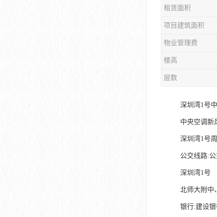
租赁面积
大冲商务中心
项目建筑面积
前海世茂大厦
物业管理费
皇庭中心
楼高
卓越世纪中心
层数
京基滨河时代大厦
深圳湾1号
科兴科学园
中央空调新
中国华润大厦
深圳湾1号周
公交线路:公
华润前海大厦
深圳湾1号
前海金融中心
北师大附中
卓越前海壹号
银行:建设