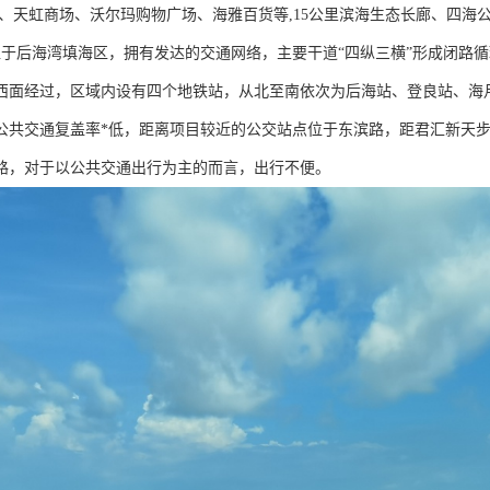
城、天虹商场、沃尔玛购物广场、海雅百货等,15公里滨海生态长廊、四海
位于后海湾填海区，拥有发达的交通网络，主要干道“四纵三横”形成闭路
西面经过，区域内设有四个地铁站，从北至南依次为后海站、登良站、海
公共交通复盖率*低，距离项目较近的公交站点位于东滨路，距君汇新天步
路，对于以公共交通出行为主的而言，出行不便。