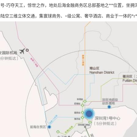
壹号-巧夺天工，惊世之作，地处后海金融商务区总部基地之**位置，坐
海陆空三维立体交通，集寰球商务、+级公寓、奢华酒店、商业于一体的*r