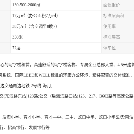
130-500-2600㎡
面议报价
17万㎡（办公面积7万㎡）
标准层面积
38元/㎡（含空调早8晚7）
使用率
350米
标准层高
72层
停车位
中心的写字楼租赁，高速舒适的写字楼客梯、专属企业总部大堂、4.5米建筑
风系统、国际LEED和WELL标准的环康办公环境、精装配置的交付标准
边交通周边地铁:2号线-海月;
交(东滨路东站)123路;公交（后海滨路口站)123、217、B602路等高速
、后海小学、育才小学、育才—中、二中、蛇口中学、蛇口小学医院:南
银行、招商银行、发展银行等