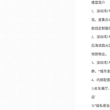
楼盘简介
1、深圳湾
目。是集办
航线定制服
2、深圳湾
后海滨路从
地铁物业。
3、深圳湾
群，*城市
4、内部配套
1)名车展厅
店’
3)*级私密