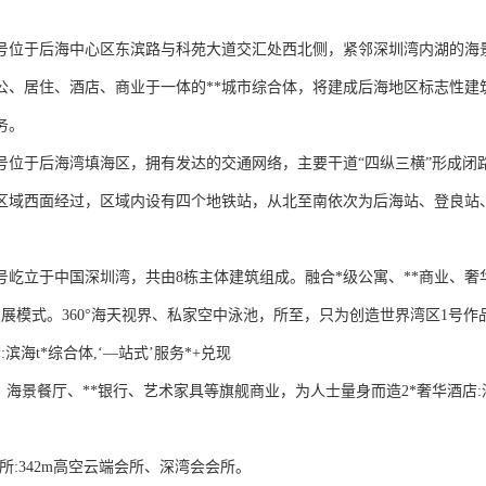
1号位于后海中心区东滨路与科苑大道交汇处西北侧，紧邻深圳湾内湖的海
公、居住、酒店、商业于一体的**城市综合体，将建成后海地区标志性建
务。
1号位于后海湾填海区，拥有发达的交通网络，主要干道“四纵三横”形成闭
区域西面经过，区域内设有四个地铁站，从北至南依次为后海站、登良站
1号屹立于中国深圳湾，共由8栋主体建筑组成。融合*级公寓、**商业、奢
发展模式。360°海天视界、私家空中泳池，所至，只为创造世界湾区1号作
:滨海t*综合体,‘—站式’服务*+兑现
、海景餐厅、**银行、艺术家具等旗舰商业，为人士量身而造2*奢华酒店:深
会所:342m高空云端会所、深湾会会所。