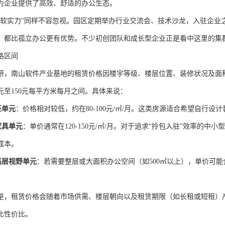
为企业提供了高效、舒适的办公生态。
“软实力”同样不容忽视。园区定期举办行业交流会、技术沙龙，入驻企业
，都比孤立办公更有优势。不少初创团队和成长型企业正是看中这里的集
格区间
研，南山软件产业基地的租赁价格因楼宇等级、楼层位置、装修状况及面
元至150元每平方米每月之间。具体来说：
坯单元
：价格相对较低，约在80-100元/㎡/月。这类房源适合希望自行
家具单元
：单价通常在120-150元/㎡/月。对于追求“拎包入驻”效率的
成本。
高层视野单元
：若需要整层或大面积办公空间（如500㎡以上），单价可
是，租赁价格会随着市场供需、楼层朝向以及租赁期限（如长租或短租）
比性价比。