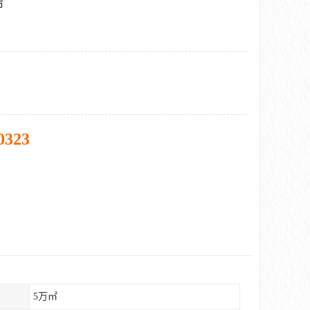
市
0323
5万㎡