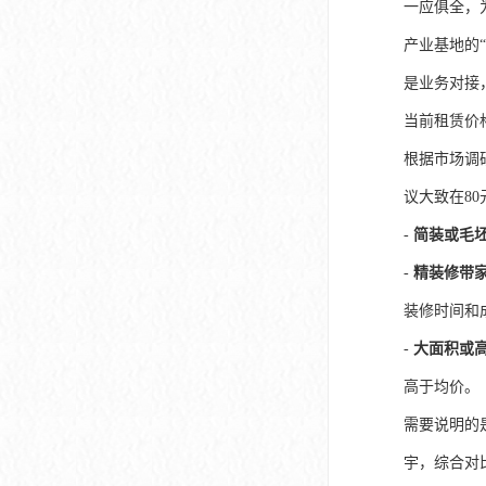
一应俱全，
产业基地的
是业务对接
当前租赁价
根据市场调
议大致在80
-
简装或毛
-
精装修带
装修时间和
-
大面积或
高于均价。
需要说明的
宇，综合对