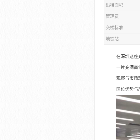
出租面积
大冲商务中心
管理费
前海世茂大厦
交楼标准
皇庭中心
地铁站
卓越世纪中心
在深圳这座
京基滨河时代大厦
一片充满商
科兴科学园
观察与市场
中国华润大厦
区位优势与
华润前海大厦
前海金融中心
卓越前海壹号