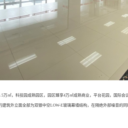
8.5万㎡，科技园成熟园区，园区臻享4万㎡成熟商业，平台花园，国际会议
的建筑外立面全部为双银中空LOW-E玻璃幕墙结构，在隔绝外部噪音的