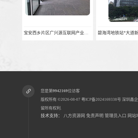
宝安西乡片区广兴源互联网产业基地精装修写字楼办公
您是第
9942169
位访客
版权所有 ©2026-08-07
粤ICP备2024169338号
深圳鑫企
留所有权利.
技术支持：
八方资源网
免责声明
管理员入口
网站
摩斯创投招商处
桃源居写字楼深业沙