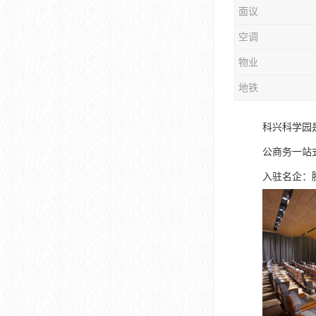
面议
大冲商务中心
空调
前海世茂大厦
物业
皇庭中心
地铁
卓越世纪中心
科兴科学园
京基滨河时代大厦
公商务一站
科兴科学园
入驻名企：
中国华润大厦
华润前海大厦
前海金融中心
卓越前海壹号