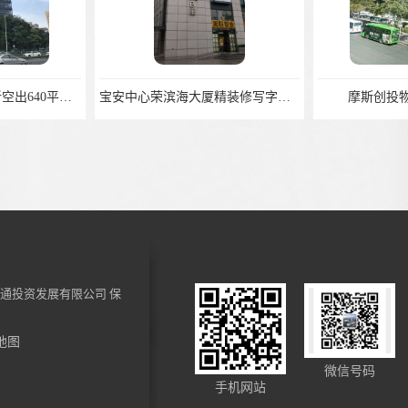
碧海湾地铁站*大道新空出640平，精装修带部分家私
宝安中心荣滨海大厦精装修写字楼553平，领包入住
摩斯创投
通投资发展有限公司
保
地图
河U中心招商处
西乡新园林办公 白鹿广场 全智能化管理 精装 带家私
微信号码
手机网站