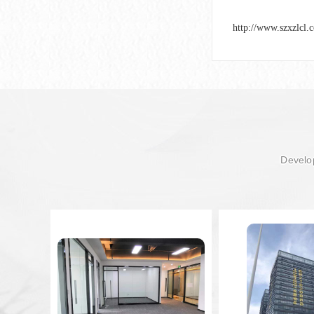
http://www.szxzlcl.
Develop