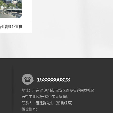
物业管理处直租
摩斯创投管理处
15338860323
地址：广东省 深圳市 宝安区西乡街道固戍社区
石街工业区3号楼中宝大厦406
西乡白鹿广场整层毛坯4600平层高5米全智能化园区
宝安西乡办公新盘全新精装修 定制装修不加费
联系人：范建群
先生
（销售经理）
微信帐号：