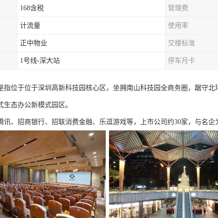
168含税
管理费
计流量
使用率
正中物业
交楼标准
1号线-深大站
停车月卡
是指位于位于深圳高新科技园核心区，坐拥南山科技园全商务圈，踞守北
式生态办公新模式园区。
腾讯、招商银行、招联消费金融、乐逗游戏等，上市公司约30家，与名企