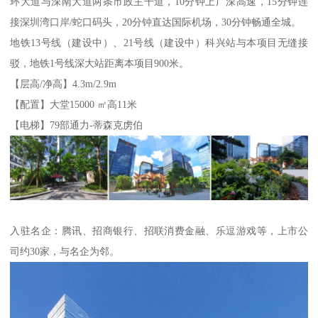
环大道与深南大道两条市政主干道，10分钟上广深高速，15分钟连
接深圳湾口岸/蛇口码头，20分钟直达国际机场，30分钟畅通全城。
地铁13号线（建设中）、21号线（建设中）科兴站与本项目无缝接
驳，地铁1号线深大站距离本项目900米。
【层高/净高】4.3m/2.9m
【配置】大堂15000 ㎡高11米
【电梯】79部通力-蒂森克虏伯
入驻名企：腾讯、招商银行、招联消费金融、乐逗游戏等，上市公
司约30家，与名企为邻。