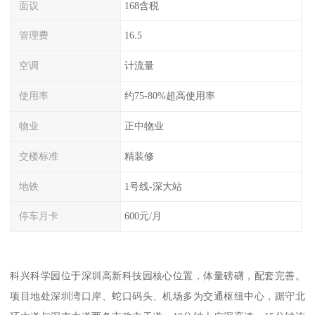
面议
168含税
管理费
16.5
空调
计流量
使用率
约75-80%超高使用率
物业
正中物业
交楼标准
精装修
地铁
1号线-深大站
停车月卡
600元/月
科兴科学园位于深圳高新科技园核心位置，体量磅礴，配套完善。
项目地处深圳湾口岸、蛇口码头、机场多为交通枢纽中心，踞守北