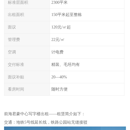
标准层面积
2300平米
出租面积
150平米起至整栋
面议
120元/㎡起
管理费
22元/㎡
空调
计电费
交付标准
精装、毛坯均有
面议补贴
20—40%
看房时间
随时方便
前海君豪中心写字楼出租——租赁简介如下：
交通：地铁5号线延长线，铁路公园站无缝接驳