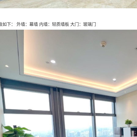
准如下： 外墙：幕墙 内墙：轻质墙板 大门：玻璃门