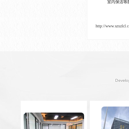
室内保洁等
http://www.szxzlcl.
Develop