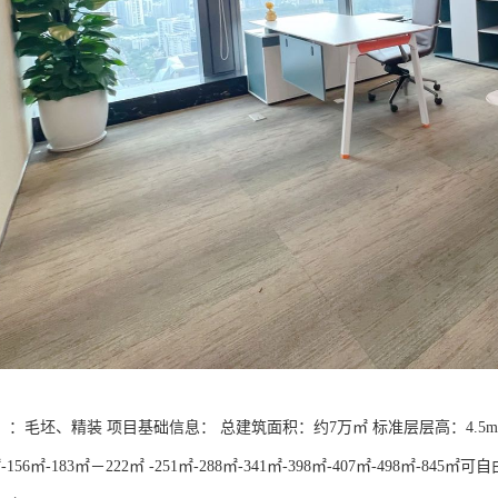
：毛坯、精装 项目基础信息： 总建筑面积：约7万㎡ 标准层层高：4.5m
-156㎡-183㎡－222㎡ -251㎡-288㎡-341㎡-398㎡-407㎡-498