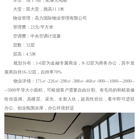
车位：地下3层，配备充电桩
大堂：双大堂，挑高11.1米
物业管理：高力国际物业管理有限公司
管理费：22元/平方米
空调费：中央空调计流量
层数：32层
层高：4.5米
规划分布：1-6层为金融专属商业，8-32层为商务办公，其中发
展商自持16-32层，自持率70%
物业详情：171㎡-226㎡-298㎡-388㎡-468㎡-800---1000---2000--
--5000平等大小面积，可根据客户需要自由分割、有毛坯的和精装修
给你选择。高楼层、采光、全新入伙，超高性价比，看中即可进驻
办公。创业氛围浓厚，办公环境舒适