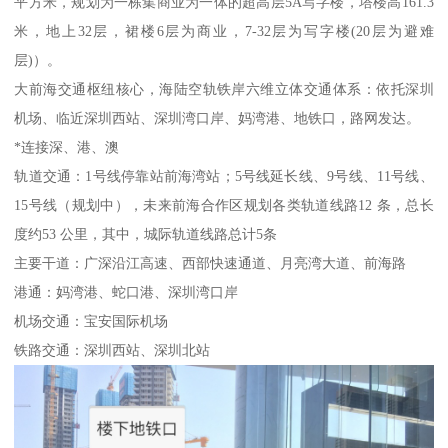
平方米，规划为一栋集商业为一体的超高层5A写字楼，塔楼高161.3
米，地上32层，裙楼6层为商业，7-32层为写字楼(20层为避难
层)）。
大前海交通枢纽核心，海陆空轨铁岸六维立体交通体系：依托深圳
机场、临近深圳西站、深圳湾口岸、妈湾港、地铁口，路网发达。
*连接深、港、澳
轨道交通：1号线停靠站前海湾站；5号线延长线、9号线、11号线、
15号线（规划中），未来前海合作区规划各类轨道线路12 条，总长
度约53 公里，其中，城际轨道线路总计5条
主要干道：广深沿江高速、西部快速通道、月亮湾大道、前海路
港通：妈湾港、蛇口港、深圳湾口岸
机场交通：宝安国际机场
铁路交通：深圳西站、深圳北站