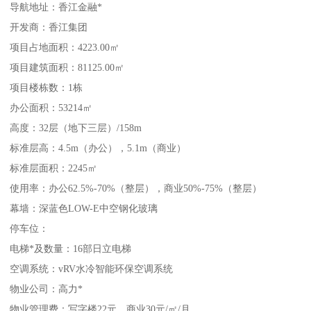
导航地址：香江金融*
开发商：香江集团
项目占地面积：4223.00㎡
项目建筑面积：81125.00㎡
项目楼栋数：1栋
办公面积：53214㎡
高度：32层（地下三层）/158m
标准层高：4.5m（办公），5.1m（商业）
标准层面积：2245㎡
使用率：办公62.5%-70%（整层），商业50%-75%（整层）
幕墙：深蓝色LOW-E中空钢化玻璃
停车位：
电梯*及数量：16部日立电梯
空调系统：vRV水冷智能环保空调系统
物业公司：高力*
物业管理费：写字楼22元，商业30元/㎡/月