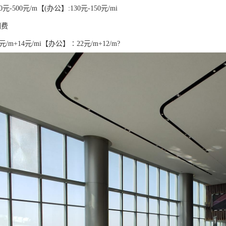
元-500元/m【(办公】:130元-150元/mi
调费
元/m+14元/mi【办公】∶22元/m+12/m?