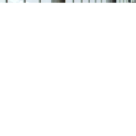
枢纽核心，海陆空轨铁岸六维立体交通体系：依托深圳机场、临近深圳西
港、澳