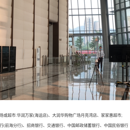
商场或超市:华润万家(海运店)、大润华购物广场月亮湾店、家家惠超市;
银行(前海分行)、招商银行、交通银行、中国邮政储蓄银行、中国民俗银行