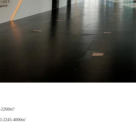
2260m?
2245-4000m'