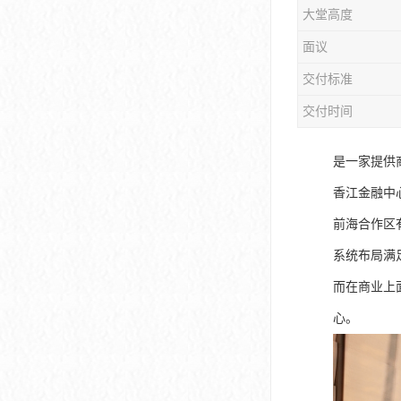
大堂高度
大冲商务中心
面议
前海世茂大厦
交付标准
皇庭中心
交付时间
卓越世纪中心
是一家提供
京基滨河时代大厦
香江金融中
科兴科学园
前海合作区
中国华润大厦
系统布局满
而在商业上
华润前海大厦
心。
前海金融中心
卓越前海壹号