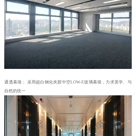
通透幕墙： 采用超白钢化夹胶中空LOW-E玻璃幕墙，力求美学、与
自然的统一