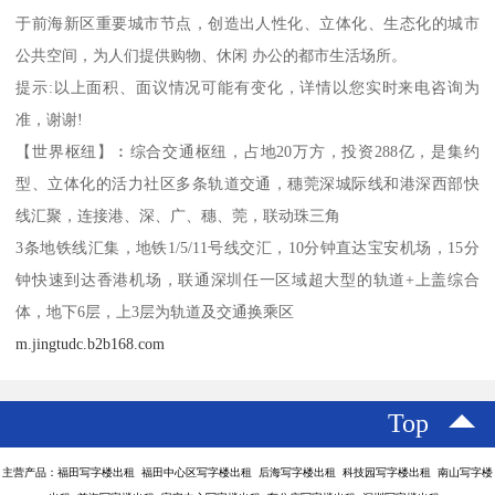
于前海新区重要城市节点，创造出人性化、立体化、生态化的城市
公共空间，为人们提供购物、休闲 办公的都市生活场所。
提示:以上面积、面议情况可能有变化，详情以您实时来电咨询为
准，谢谢!
【世界枢纽】︰综合交通枢纽，占地20万方，投资288亿，是集约
型、立体化的活力社区多条轨道交通，穗莞深城际线和港深西部快
线汇聚，连接港、深、广、穗、莞，联动珠三角
3条地铁线汇集，地铁1/5/11号线交汇，10分钟直达宝安机场，15分
钟快速到达香港机场，联通深圳任一区域超大型的轨道+上盖综合
体，地下6层，上3层为轨道及交通换乘区
m.jingtudc.b2b168.com
Top
主营产品：福田写字楼出租 福田中心区写字楼出租 后海写字楼出租 科技园写字楼出租 南山写字楼