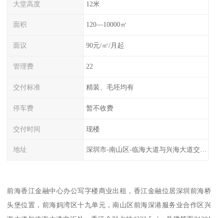
大堂高度
12米
面积
120—10000㎡
面议
90元/㎡/月起
管理费
22
交付标准
精装、毛坯均有
停车费
暂不收费
交付时间
现楼
地址
深圳市-南山区-临海大道与兴海大道交汇处
前海香江金融中心办公写字楼商业出租，香江金融位居深圳前海桥
头堡位置，前海妈湾区十九单元，南山区前海深港服务业合作区兴