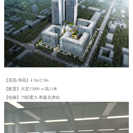
【层高/净高】4.3m/2.9m
【配置】大堂15000 ㎡高11米
【电梯】79部通力-蒂森克虏伯