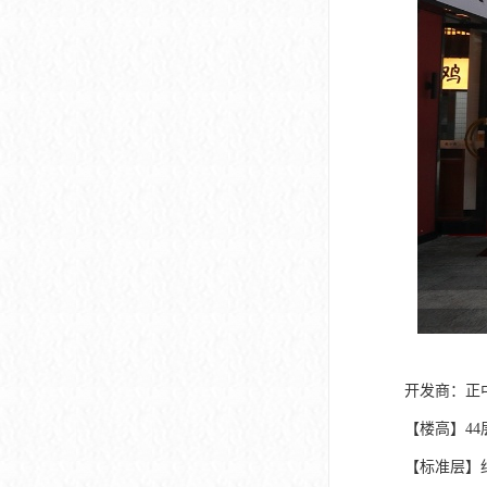
深圳市软件产业基地
开发商：正
【楼高】44层
【标准层】约3