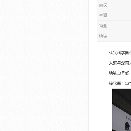
面议
大冲商务中心
空调
前海世茂大厦
物业
皇庭中心
地铁
卓越世纪中心
科兴科学园
京基滨河时代大厦
大道与深南
科兴科学园
地铁13号
中国华润大厦
绿化率：5
华润前海大厦
前海金融中心
卓越前海壹号