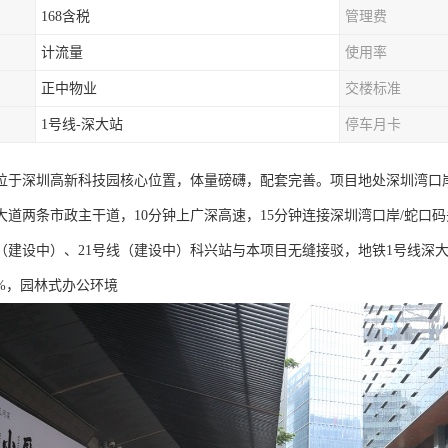
168含税
管理费
计流量
使用率
正中物业
交楼标准
1号线-深大站
停车月卡
位于深圳高新科技园核心位置，体量磅礴，配套完善。项目地处深圳湾口
大道两条市政主干道，10分钟上广深高速，15分钟连接深圳湾口岸/蛇口码
线（建设中）、21号线（建设中）科兴站与本项目无缝接驳，地铁1号线深大
2%，园林式办公环境