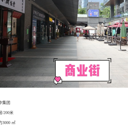
中集团
/200米
000 ㎡