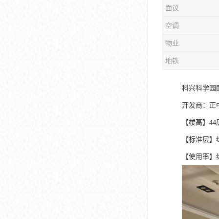
面议
大冲商务中心
空调
前海世茂大厦
物业
皇庭中心
地铁
卓越世纪中心
科兴科学园
京基滨河时代大厦
开发商：正
科兴科学园
【楼高】44层
中国华润大厦
【标准层】约3
【使用率】约
华润前海大厦
前海金融中心
卓越前海壹号