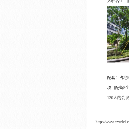
入驻名企：
配套：占地
项目配备8个
120人的会
http://www.szxzlcl.