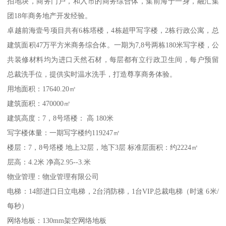
拍地块，商务门户，和入市的商务综合体，集前海于一身，融汇集
团18年商务地产开发经验。
卓越前海壹号项目共有6栋塔楼，4栋超甲写字楼，2栋行政公寓，总
建筑面积47万平方米商务综合体。一期为7,8号两栋180米写字楼，公
共装修材料均为进口天然石材，每层都有立行政卫生间，每户预留
总裁洗手位，提供实时温水洗手，打造尊享商务体验。
用地面积：17640.20㎡
建筑面积：470000㎡
建筑高度：7，8号塔楼： 高 180米
写字楼体量：一期写字楼约119247㎡
楼层：7，8号塔楼 地上32层，地下3层 标准层面积：约2224㎡
层高：4.2米 净高2.95--3.米
物业管理：物业管理有限公司
电梯：14部进口日立电梯，2台消防梯，1台VIP总裁电梯（时速 6米/
每秒）
网络地板：130mm架空网络地板