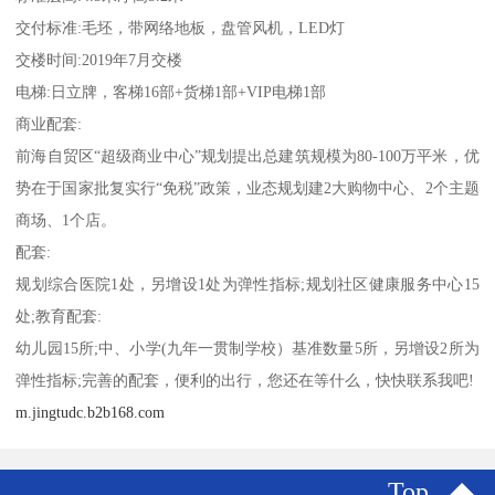
交付标准:毛坯，带网络地板，盘管风机，LED灯
交楼时间:2019年7月交楼
电梯:日立牌，客梯16部+货梯1部+VIP电梯1部
商业配套:
前海自贸区“超级商业中心”规划提出总建筑规模为80-100万平米，优
势在于国家批复实行“免税”政策，业态规划建2大购物中心、2个主题
商场、1个店。
配套:
规划综合医院1处，另增设1处为弹性指标;规划社区健康服务中心15
处;教育配套:
幼儿园15所;中、小学(九年一贯制学校）基准数量5所，另增设2所为
弹性指标;完善的配套，便利的出行，您还在等什么，快快联系我吧!
m.jingtudc.b2b168.com
Top